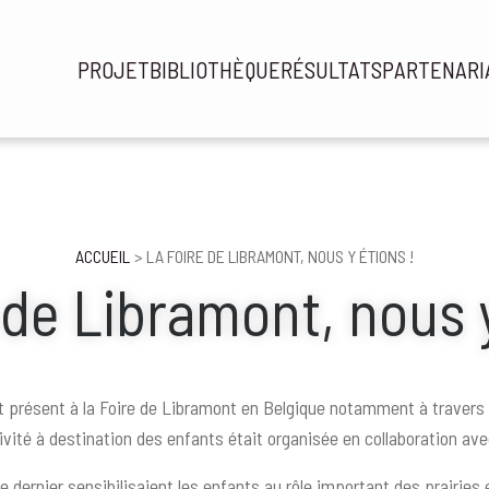
PROJET
BIBLIOTHÈQUE
RÉSULTATS
PARTENARI
Navi
prin
ACCUEIL
LA FOIRE DE LIBRAMONT, NOUS Y ÉTIONS !
 de Libramont, nous y
it présent à la Foire de Libramont en Belgique notamment à travers 
ivité à destination des enfants était organisée en collaboration av
e dernier sensibilisaient les enfants au rôle important des prairies 