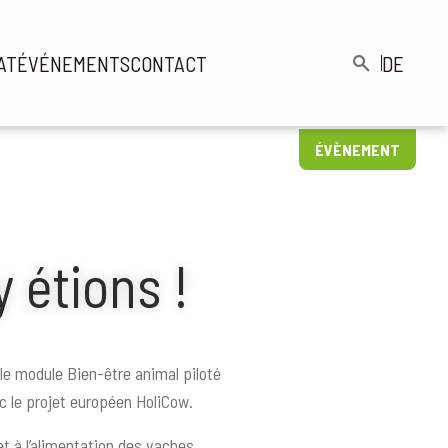
AT
ÉVÉNEMENTS
CONTACT
DE
gation
Rechercher
cipale
ÉVÈNEMENT
 étions !
le module Bien-être animal piloté
ec le projet européen HoliCow.
et à l’alimentation des vaches,