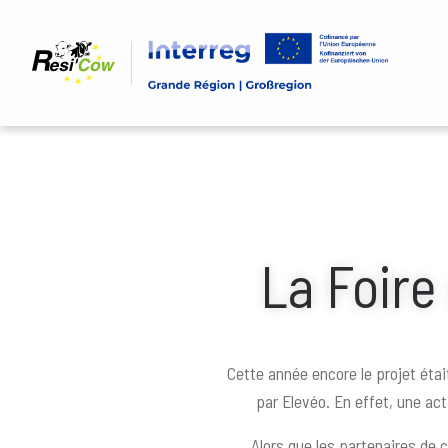
Aller
au
contenu
principal
Fil
La Foire
d'Ariane
Cette année encore le projet éta
par Elevéo. En effet, une act
Alors que les partenaires de c