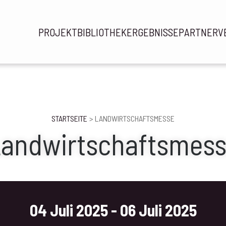
PROJEKT
BIBLIOTHEK
ERGEBNISSE
PARTNER
V
Navi
prin
STARTSEITE
LANDWIRTSCHAFTSMESSE
andwirtschaftsmes
04 Juli 2025
-
06 Juli 2025