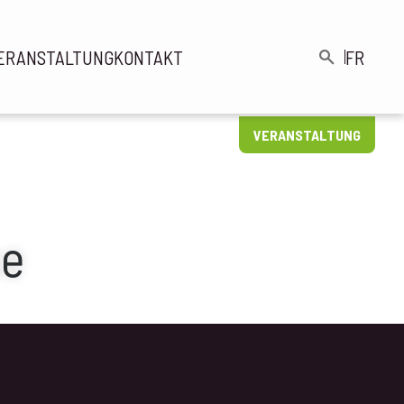
ERANSTALTUNG
KONTAKT
FR
gation
Suche
cipale
VERANSTALTUNG
se