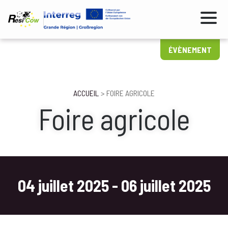
Aller
au
contenu
principal
ÉVÈNEMENT
Fil
ACCUEIL
FOIRE AGRICOLE
Foire agricole
d'Ariane
04 juillet 2025
-
06 juillet 2025