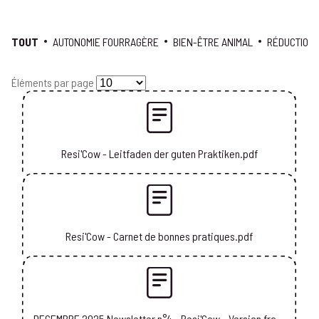
TOUT
AUTONOMIE FOURRAGÈRE
BIEN-ÊTRE ANIMAL
RÉDUCTION 
Éléments par page
Resi'Cow - Leitfaden der guten Praktiken.pdf
Resi'Cow - Carnet de bonnes pratiques.pdf
DECEMBRE 2025 Newsletter n°4 - Resi'Cow - Version française.pdf