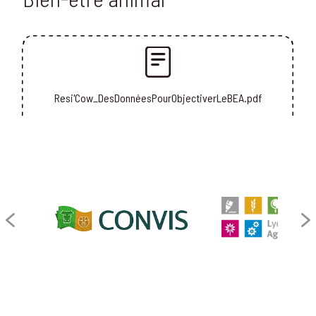
Resi'Cow_DesDonnéesPourObjectiverLeBEA.pdf